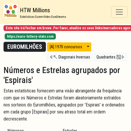
HTW Millions
Estatísticas Euromilhões EuroDreams
Este site irá fechar em breve. Por favor, atualize os seus links/marcadores ag
https://euro-lottery-stats.com
EUROMILHÕES
Modos de vista
[A] 1970 concursos
Diagonais Inversas
Quadrantes
Números e Estrelas agrupados por
'Espirais'
Estas estatísticas fornecem uma visão abrangente da frequência
com que os Números e Estrelas foram aleatoriamente extraídos
nos sorteios do Euromilhões, agrupados por 'Espirais' e ordenados
em cada grupo [Espirais] por seu atraso total em ordem
decrescente.
Números
Estrelas