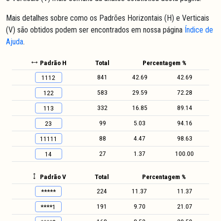
Mais detalhes sobre como os Padrões Horizontais (H) e Verticais
(V) são obtidos podem ser encontrados em nossa página
Índice de
Ajuda
.
Padrão H
Total
Percentagem %
841
42.69
42.69
1112
583
29.59
72.28
122
332
16.85
89.14
113
99
5.03
94.16
23
88
4.47
98.63
11111
27
1.37
100.00
14
Padrão V
Total
Percentagem %
224
11.37
11.37
*****
191
9.70
21.07
****1