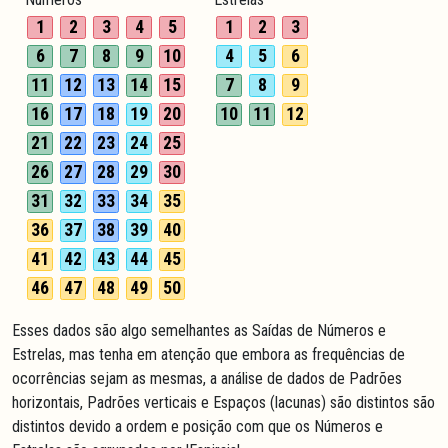
1
2
3
4
5
1
2
3
6
7
8
9
10
4
5
6
11
12
13
14
15
7
8
9
16
17
18
19
20
10
11
12
21
22
23
24
25
26
27
28
29
30
31
32
33
34
35
36
37
38
39
40
41
42
43
44
45
46
47
48
49
50
Esses dados são algo semelhantes as Saídas de Números e
Estrelas, mas tenha em atenção que embora as frequências de
ocorrências sejam as mesmas, a análise de dados de Padrões
horizontais, Padrões verticais e Espaços (lacunas) são distintos são
distintos devido a ordem e posição com que os Números e