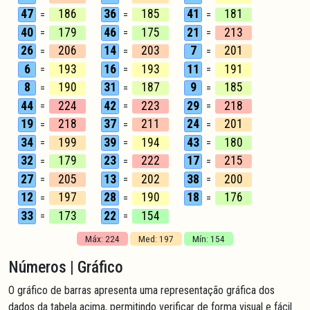
47
186
36
185
41
181
=
=
=
40
179
46
175
21
213
=
=
=
26
206
14
203
7
201
=
=
=
6
193
16
193
11
191
=
=
=
8
190
31
187
9
185
=
=
=
44
224
42
223
29
218
=
=
=
19
218
37
211
24
201
=
=
=
34
199
39
194
43
180
=
=
=
32
179
23
222
17
215
=
=
=
27
205
13
202
38
200
=
=
=
12
197
28
190
18
176
=
=
=
33
173
22
154
=
=
Máx: 224
Med: 197
Mín: 154
Números | Gráfico
O gráfico de barras apresenta uma representação gráfica dos
dados da tabela acima, permitindo verificar de forma visual e fácil