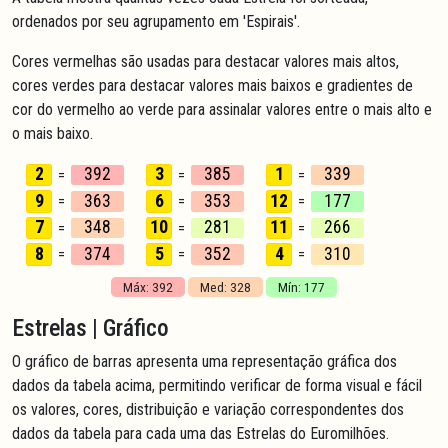
ordenados por seu agrupamento em 'Espirais'.
Cores vermelhas são usadas para destacar valores mais altos,
cores verdes para destacar valores mais baixos e gradientes de
cor do vermelho ao verde para assinalar valores entre o mais alto e
o mais baixo.
2
392
3
385
1
339
=
=
=
9
363
6
353
12
177
=
=
=
7
348
10
281
11
266
=
=
=
8
374
5
352
4
310
=
=
=
Máx: 392
Med: 328
Mín: 177
Estrelas | Gráfico
O gráfico de barras apresenta uma representação gráfica dos
dados da tabela acima, permitindo verificar de forma visual e fácil
os valores, cores, distribuição e variação correspondentes dos
dados da tabela para cada uma das Estrelas do Euromilhões.