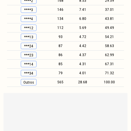
168
8.53
29.59
****2
146
7.41
37.01
****3
134
6.80
43.81
****4
112
5.69
49.49
***12
93
4.72
54.21
***13
87
4.42
58.63
***24
86
4.37
62.99
***23
85
4.31
67.31
***14
79
4.01
71.32
***34
565
28.68
100.00
Outros