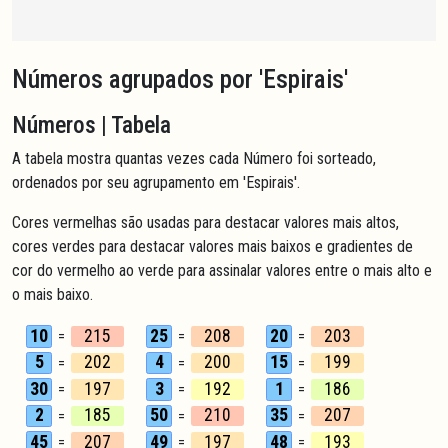
Números agrupados por 'Espirais'
Números | Tabela
A tabela mostra quantas vezes cada Número foi sorteado,
ordenados por seu agrupamento em 'Espirais'.
Cores vermelhas são usadas para destacar valores mais altos,
cores verdes para destacar valores mais baixos e gradientes de
cor do vermelho ao verde para assinalar valores entre o mais alto e
o mais baixo.
10
215
25
208
20
203
=
=
=
5
202
4
200
15
199
=
=
=
30
197
3
192
1
186
=
=
=
2
185
50
210
35
207
=
=
=
45
207
49
197
48
193
=
=
=