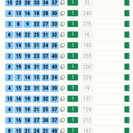
1
3
15
23
28
33
34
37
55
1
3
4
13
16
18
28
30
240
1
3
3
8
9
22
27
33
276
1
3
6
18
22
25
31
32
16
1
2
5
14
15
21
24
28
193
1
2
2
15
19
23
37
40
255
1
2
8
19
24
31
32
40
200
1
2
2
7
14
15
23
24
229
1
2
4
15
23
31
34
39
19
1
2
15
16
19
28
32
37
151
1
2
4
15
19
21
25
37
129
1
2
3
16
18
27
30
37
212
1
2
8
15
21
24
31
40
167