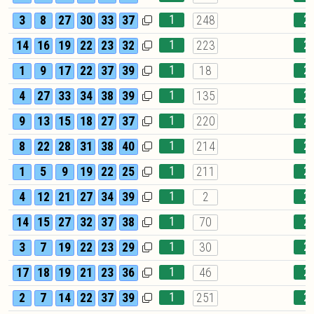
1
2
3
8
27
30
33
37
248
1
2
14
16
19
22
23
32
223
1
2
1
9
17
22
37
39
18
1
2
4
27
33
34
38
39
135
1
2
9
13
15
18
27
37
220
1
2
8
22
28
31
38
40
214
1
2
1
5
9
19
22
25
211
1
2
4
12
21
27
34
39
2
1
2
14
15
27
32
37
38
70
1
2
3
7
19
22
23
29
30
1
2
17
18
19
21
23
36
46
1
2
2
7
14
22
37
39
251