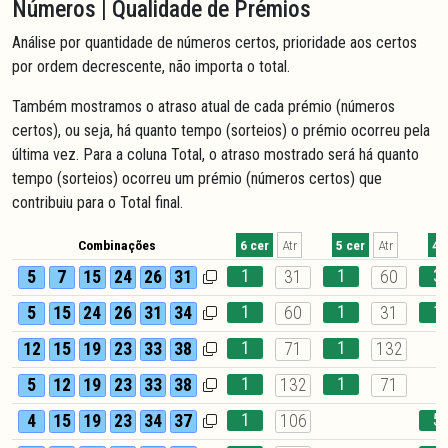
Números | Qualidade de Prémios
Análise por quantidade de números certos, prioridade aos certos
por ordem decrescente, não importa o total.
Também mostramos o atraso atual de cada prémio (números
certos), ou seja, há quanto tempo (sorteios) o prémio ocorreu pela
última vez. Para a coluna Total, o atraso mostrado será há quanto
tempo (sorteios) ocorreu um prémio (números certos) que
contribuiu para o Total final.
Combinações
6 cer
Atr
5 cer
Atr
4 
1
1
3
5
7
15
24
26
31
31
60
1
1
1
5
15
24
26
31
34
60
31
1
1
12
15
19
23
33
38
71
132
1
1
5
12
19
23
33
38
132
71
1
5
4
15
19
23
34
37
106