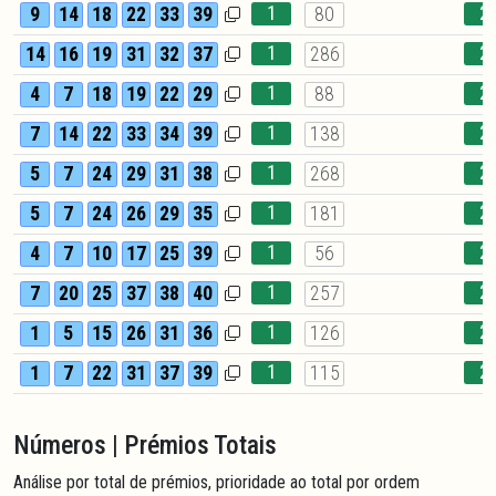
1
2
9
14
18
22
33
39
80
1
2
14
16
19
31
32
37
286
1
2
4
7
18
19
22
29
88
1
2
7
14
22
33
34
39
138
1
2
5
7
24
29
31
38
268
1
2
5
7
24
26
29
35
181
1
2
4
7
10
17
25
39
56
1
2
7
20
25
37
38
40
257
1
2
1
5
15
26
31
36
126
1
2
1
7
22
31
37
39
115
Números | Prémios Totais
Análise por total de prémios, prioridade ao total por ordem