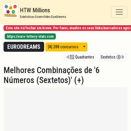
HTW Millions
Estatísticas Euromilhões EuroDreams
Este site irá fechar em breve. Por favor, atualize os seus links/marcadores ag
https://euro-lottery-stats.com
EURODREAMS
Modos de vista
[A] 288 concursos
Quadrantes
Sextetos
Melhores Combinações de '6
Números (Sextetos)' (+)