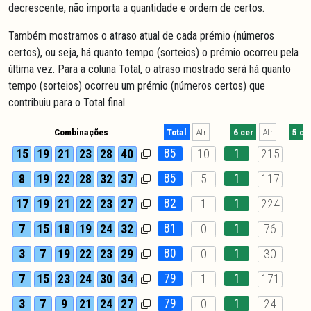
decrescente, não importa a quantidade e ordem de certos.
Também mostramos o atraso atual de cada prémio (números
certos), ou seja, há quanto tempo (sorteios) o prémio ocorreu pela
última vez. Para a coluna Total, o atraso mostrado será há quanto
tempo (sorteios) ocorreu um prémio (números certos) que
contribuiu para o Total final.
Combinações
Total
Atr
6 cer
Atr
5 ce
85
1
15
19
21
23
28
40
10
215
85
1
8
19
22
28
32
37
5
117
82
1
17
19
21
22
23
27
1
224
81
1
7
15
18
19
24
32
0
76
80
1
3
7
19
22
23
29
0
30
79
1
7
15
23
24
30
34
1
171
79
1
3
7
9
21
24
27
0
24