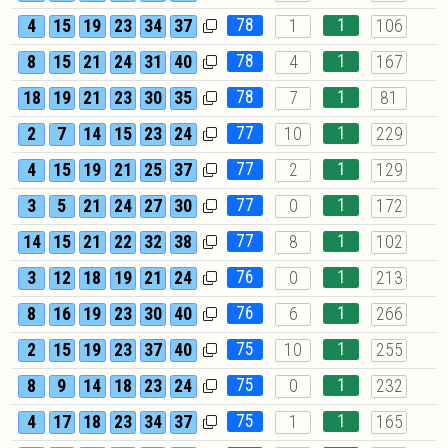
78
1
4
15
19
23
34
37
1
106
78
1
8
15
21
24
31
40
4
167
78
1
18
19
21
23
30
35
7
81
77
1
2
7
14
15
23
24
10
229
77
1
4
15
19
21
25
37
2
129
77
1
3
5
21
24
27
30
0
172
77
1
14
15
21
22
32
38
8
102
76
1
3
12
18
19
21
24
0
213
76
1
8
16
19
23
30
40
6
266
75
1
2
15
19
23
37
40
10
255
75
1
8
9
14
18
23
24
0
232
75
1
4
17
18
23
34
37
1
165