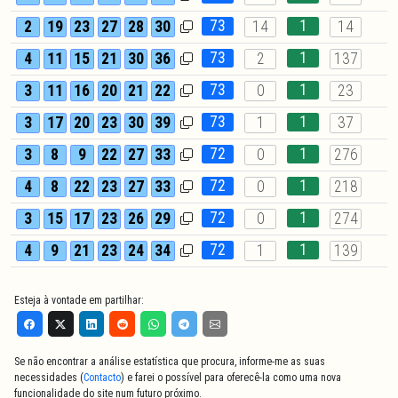
73
1
2
19
23
27
28
30
14
14
73
1
4
11
15
21
30
36
2
137
73
1
3
11
16
20
21
22
0
23
73
1
3
17
20
23
30
39
1
37
72
1
3
8
9
22
27
33
0
276
72
1
4
8
22
23
27
33
0
218
72
1
3
15
17
23
26
29
0
274
72
1
4
9
21
23
24
34
1
139
Esteja à vontade em partilhar:
Se não encontrar a análise estatística que procura, informe-me as suas
necessidades (
Contacto
) e farei o possível para oferecê-la como uma nova
funcionalidade do site num futuro próximo.