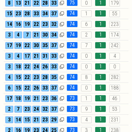
75
1
8
13
21
22
28
33
0
179
74
1
15
23
28
33
34
37
1
55
74
1
14
16
19
22
23
32
6
223
74
1
3
4
7
21
30
34
2
174
74
1
17
19
22
30
35
37
7
242
74
1
3
4
17
21
31
33
0
4
74
1
3
18
22
24
26
33
0
0
74
1
4
15
22
23
28
35
8
282
74
1
6
15
22
26
33
37
0
188
73
1
17
18
19
21
23
36
1
46
73
1
2
7
23
24
32
37
9
53
73
1
3
14
15
21
23
29
4
231
73
1
2
16
19
23
24
25
3
238